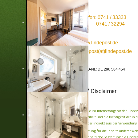
Telefon: 0741 / 33333
Fax: 0741 / 32294
www.lindepost.de
lindepost(at)lindepost.de
USt.-ID-Nr.: DE 296 584 454
Haftungsausschluss / Disclaimer
Die Dokumente und Dateien, die Sie im Internetangebot der LindePo
dass wir dennoch für die Fehlerfreiheit und die Richtigkeit der
für Schäden aus, die sich direkt oder indirekt aus der Verwendun
Wir übernehmen ferner keine Haftung für die Inhalte anderer Web
um fremde Angebote, auf deren inhaltliche Gestaltung die LindePo