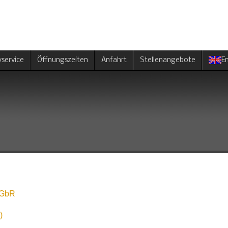
yservice
Öffnungszeiten
Anfahrt
Stellenangebote
En
n GbR
)